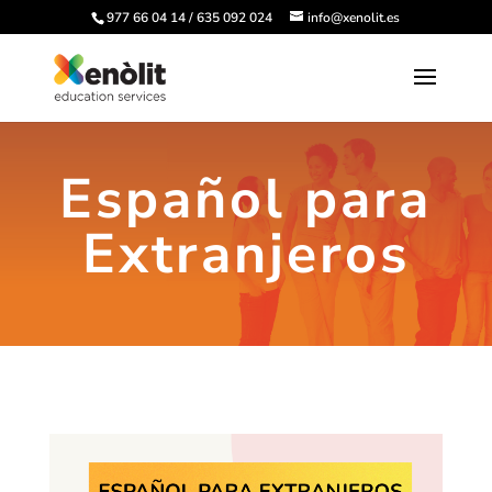
977 66 04 14 / 635 092 024
info@xenolit.es
Español para
Extranjeros