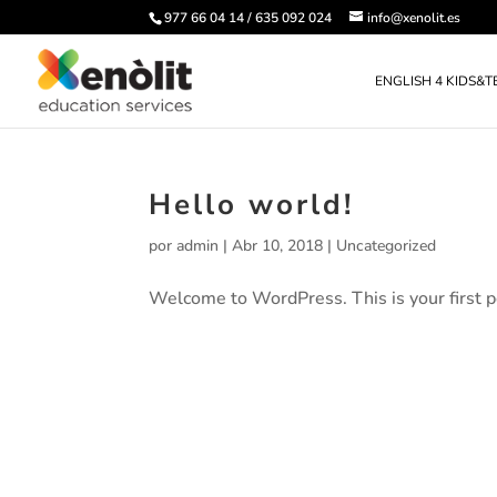
977 66 04 14 / 635 092 024
info@xenolit.es
ENGLISH 4 KIDS&T
Hello world!
por
admin
|
Abr 10, 2018
|
Uncategorized
Welcome to WordPress. This is your first pos