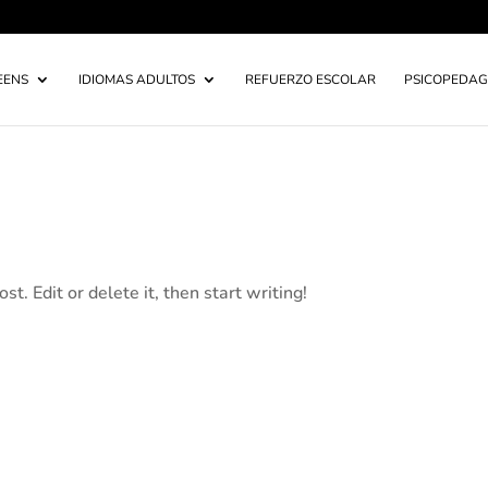
EENS
IDIOMAS ADULTOS
REFUERZO ESCOLAR
PSICOPEDAG
t. Edit or delete it, then start writing!