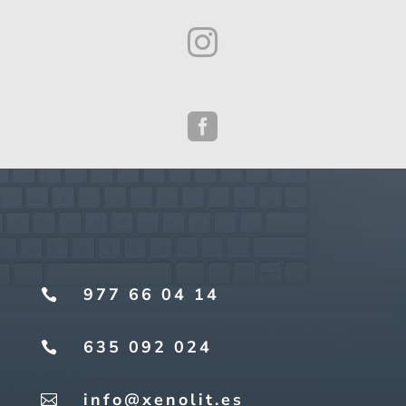


977 66 04 14

635 092 024

info@xenolit.es
